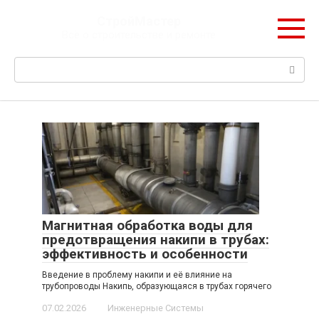
Перейти
СтройМастер
к
Всё о строительстве и ремонте
контенту
Поиск:
Магнитная обработка воды для
предотвращения накипи в трубах:
эффективность и особенности
Введение в проблему накипи и её влияние на
трубопроводы Накипь, образующаяся в трубах горячего
07.02.2026
Инженерные Системы