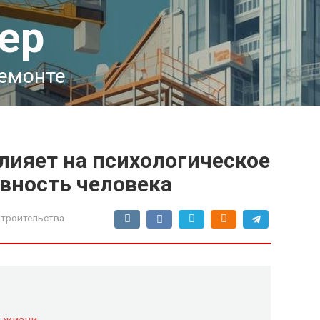
ер
ремонте
лияет на психологическое
ивность человека
троительства