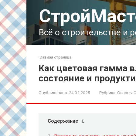
Перейти
СтройМаст
к
контенту
Всё о строительстве и 
Главная страница
Как цветовая гамма в
состояние и продукт
Опубликовано:
24.02.2025
Рубрика:
Основы С
Содержание